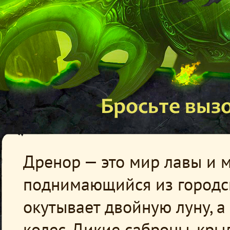
Бросьте выз
Дренор — это мир лавы и м
поднимающийся из городс
окутывает двойную луну, а
колес. Дикие саброны, кры