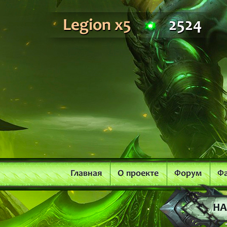
Legion x5
2524
Главная
О проекте
Форум
Ф
НА
2