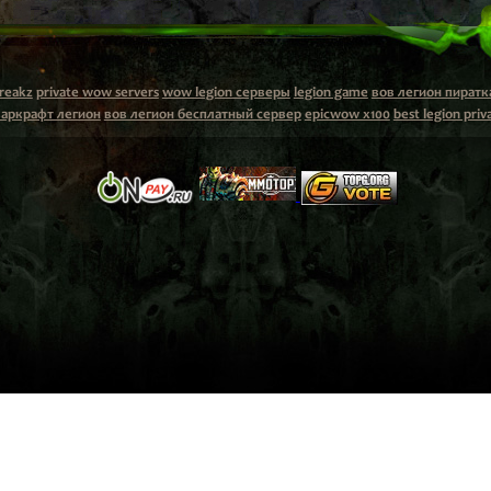
reakz
private wow servers
wow legion серверы
legion game
вов легион пиратк
варкрафт легион
вов легион бесплатный сервер
epicwow x100
best legion priv