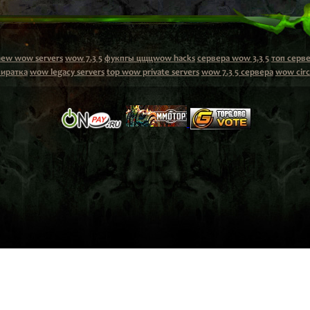
new wow servers
wow 7.3 5
фукпгы цщцwow hacks
сервера wow 3.3 5
топ серве
пиратка
wow legacy servers
top wow private servers
wow 7.3 5 сервера
wow circ