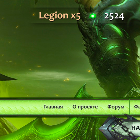
Legion x5
2524
Главная
О проекте
Форум
Ф
НА
2