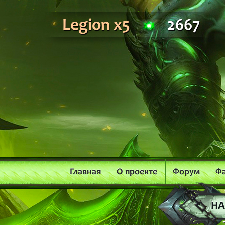
Legion x5
2667
Главная
О проекте
Форум
Ф
НА
2