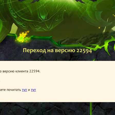
Переход на версию 22594
ю версию клиента 22594.
.
жете почитать
тут
и
тут