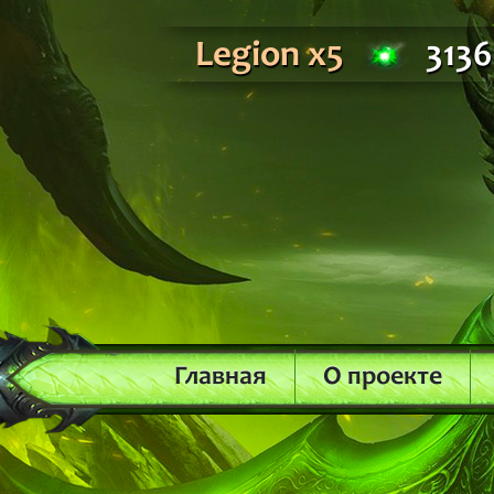
Legion x5
3136
Главная
О проекте