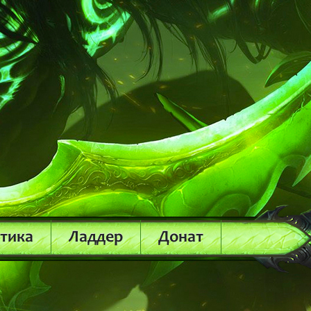
стика
Ладдер
Донат