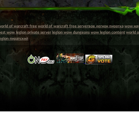
orld of warcraft free
world of warcraft free serverвов легион пиратка
wow на
est wow legion private server
legion wow dungeons
wow legion content
world o
egion пиратский