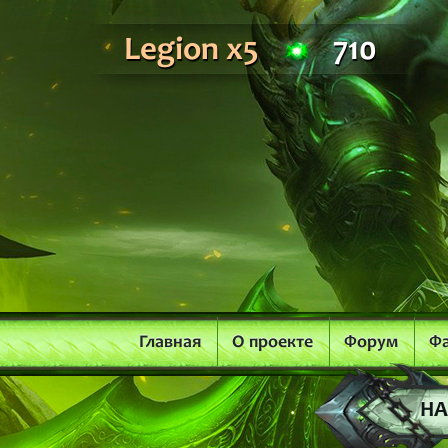
Legion x5
710
Главная
О проекте
Форум
Ф
НА