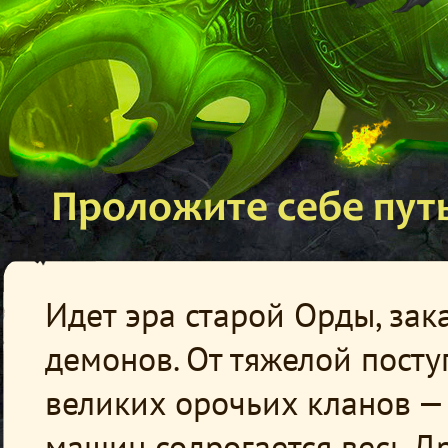
Проложите себе путь
Идет эра старой Орды, зак
демонов. От тяжелой пост
великих орочьих кланов —
машин содрогается весь Дре